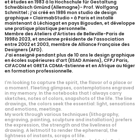
et études en 1983 à la Hochschule für Gestaltung
Schwäbisch Gmünd (Allemagne)- Prof. Wolfgang
Schmittel ; j’ai créé en 1986 mon studio de design
graphique « ClairmabStudio » à Paris et installé
maintenant à Léchiagat en pays Bigouden, et développe
une pratique plastique personnelle.
Membre des Ateliers d’Artistes de Belleville-Paris de
1998à 2023, et ancienne présidente de l’association
entre 2002 et 2003, membre de Alliance Française des
Designers (AFD).
J’ai enseigné pendant plus de 10 ans le design graphique
en écoles supérieures d’art (ESAD Amiens), CFPJ Paris,
CIFACOM et GRETA CDMA-Estienne et en Afrique au Niger
en formation professionnelle.
I'm looking to capture the spirit, the flavor of a place or
a moment. Fleeting glimpses, contemplations engraved
in my memory. In the notebooks that I always carry
sketches, notes of colors, snapshots of the life. The line
drawings, the colors seek the essential: light, sensations
and emotions, meetings.
My work through various techniques (lithography,
engraving, painting, sculpture and installation) prefers
the expression, the strength and the liveliness of
drawing. A leitmotif to render the ephemeral, the
lightness of instants, scraps of life.