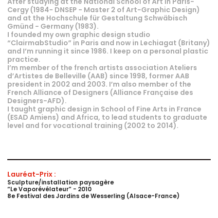
After studying at the National School of Art in Paris-
Cergy (1984- DNSEP - Master 2 of Art-Graphic Design)
and at the Hochschule für Gestaltung Schwäbisch
Gmünd - Germany (1983).
I founded my own graphic design studio
“ClairmabStudio” in Paris and now in Lechiagat (Britany)
and I’m running it since 1986. I keep on a personal plastic
practice.
I’m member of the french artists association Ateliers
d’Artistes de Belleville (AAB) since 1998, former AAB
president in 2002 and 2003. I’m also member of the
French Alliance of Designers (Alliance Française des
Designers-AFD).
I taught graphic design in School of Fine Arts in France
(ESAD Amiens) and Africa, to lead students to graduate
level and for vocational training (2002 to 2014).
Lauréat-Prix :
Sculpture/installation paysagère
“Le Vaporévélateur” - 2010
8e Festival des Jardins de Wesserling (Alsace-France)