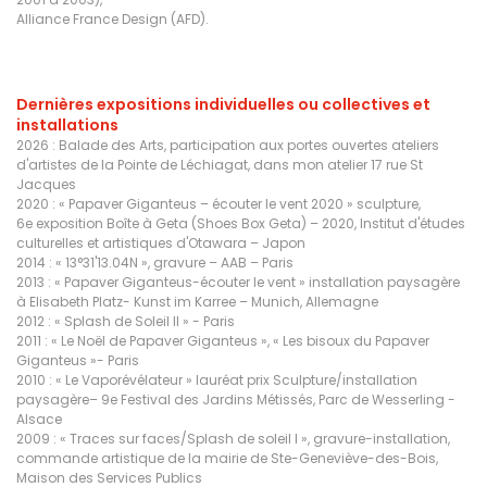
Alliance France Design (AFD).
Dernières expositions individuelles ou collectives et
installations
2026 : Balade des Arts, participation aux portes ouvertes ateliers
d'artistes de la Pointe de Léchiagat, dans mon atelier 17 rue St
Jacques
2020 : « Papaver Giganteus – écouter le vent 2020 » sculpture,
6e exposition Boîte à Geta (Shoes Box Geta) – 2020, Institut d'études
culturelles et artistiques d'Otawara – Japon
2014 : « 13°31'13.04N », gravure – AAB – Paris
2013 : « Papaver Giganteus-écouter le vent » installation paysagère
à Elisabeth Platz- Kunst im Karree – Munich, Allemagne
2012 : « Splash de Soleil II » - Paris
2011 : « Le Noël de Papaver Giganteus », « Les bisoux du Papaver
Giganteus »- Paris
2010 : « Le Vaporévélateur » lauréat prix Sculpture/installation
paysagère– 9e Festival des Jardins Métissés, Parc de Wesserling -
Alsace
2009 : « Traces sur faces/Splash de soleil I », gravure-installation,
commande artistique de la mairie de Ste-Geneviève-des-Bois,
Maison des Services Publics