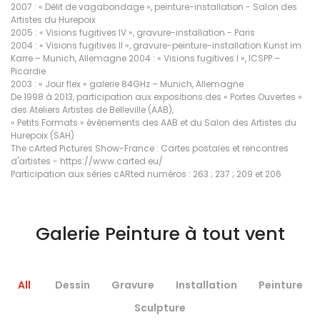
2007 : « Délit de vagabondage », peinture-installation - Salon des
Artistes du Hurepoix
2005 : « Visions fugitives IV », gravure-installation - Paris
2004 : « Visions fugitives II », gravure-peinture-installation Kunst im
Karre – Munich, Allemagne 2004 : « Visions fugitives I », ICSPP –
Picardie
2003 : « Jour flex » galerie 84GHz – Munich, Allemagne
De 1998 à 2013, participation aux expositions des « Portes Ouvertes »
des Ateliers Artistes de Belleville (AAB),
« Petits Formats » événements des AAB et du Salon des Artistes du
Hurepoix (SAH)
The cArted Pictures Show-France : Cartes postales et rencontres
d'artistes - https://www.carted.eu/
Participation aux séries cARted numéros : 263 ; 237 ; 209 et 206
Galerie Peinture à tout vent
All
Dessin
Gravure
Installation
Peinture
Sculpture