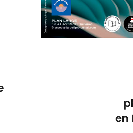
e
p
en