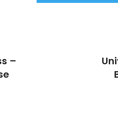
ss –
Uni
se