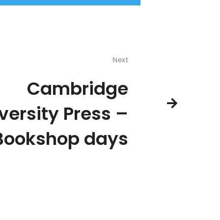
Next
Cambridge
versity Press –
Bookshop days